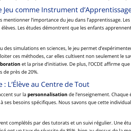
e Jeu comme Instrument d’Apprentissag
ns mentionner l’importance du jeu dans l’apprentissage. Le
 élèves. Les études démontrent que les enfants apprennent d
e ou des simulations en sciences, le jeu permet d’expérimen
iter ces méthodes, car elles cultivent non seulement le sa
aboration
et la prise d’initiative. De plus, l’OCDE affirme qu
s de près de 20%.
e : L’Élève au Centre de Tout
accent sur la
personnalisation
de l’enseignement. Chaque é
à ses besoins spécifiques. Nous savons que cette individua
t complétés par des tutorats et un suivi régulier. Une étu
é ont un taux de réussite de 85%, bien au-dessus de la moy