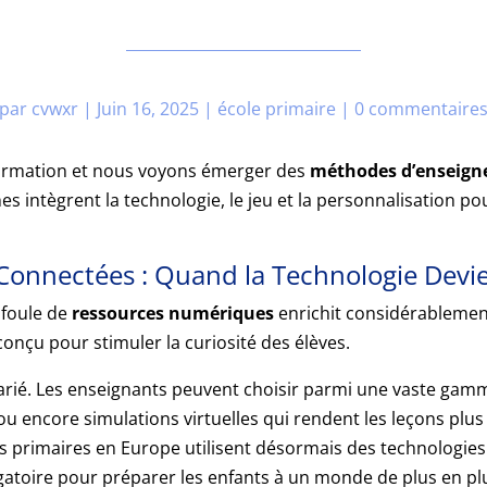
par
cvwxr
|
Juin 16, 2025
|
école primaire
|
0 commentaire
sformation et nous voyons émerger des
méthodes d’enseig
hes intègrent la technologie, le jeu et la personnalisation
 Connectées : Quand la Technologie Devi
 foule de
ressources numériques
enrichit considérablement
 conçu pour stimuler la curiosité des élèves.
 varié. Les enseignants peuvent choisir parmi une vaste ga
ou encore simulations virtuelles qui rendent les leçons plu
primaires en Europe utilisent désormais des technologies 
atoire pour préparer les enfants à un monde de plus en plus